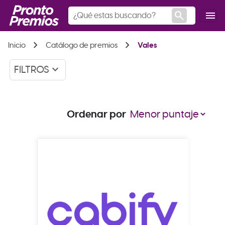
search
menu
chevron_right
chevron_right
Inicio
Catálogo de premios
Vales
keyboard_arrow_down
FILTROS
Ordenar por