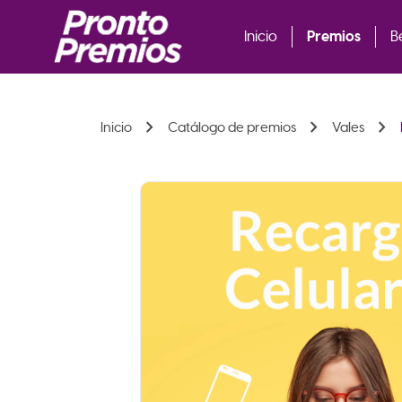
Premios
Inicio
B
chevron_right
chevron_right
chevron_right
Inicio
Catálogo de premios
Vales