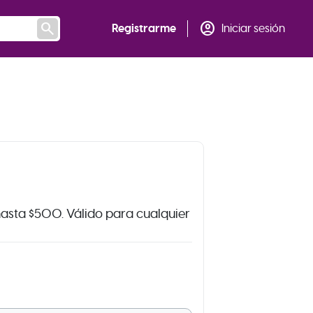
search
account_circle
Registrarme
Iniciar sesión
 hasta $500. Válido para cualquier