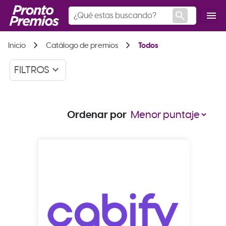
search
menu
chevron_right
chevron_right
Inicio
Catálogo de premios
Todos
keyboard_arrow_down
FILTROS
Ordenar por