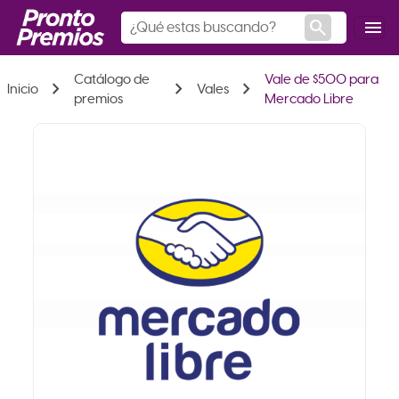
search
menu
Catálogo de
Vale de $500 para
chevron_right
chevron_right
chevron_right
Inicio
Vales
premios
Mercado Libre