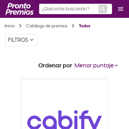
search
menu
chevron_right
chevron_right
Inicio
Catálogo de premios
Todos
keyboard_arrow_down
FILTROS
Ordenar por