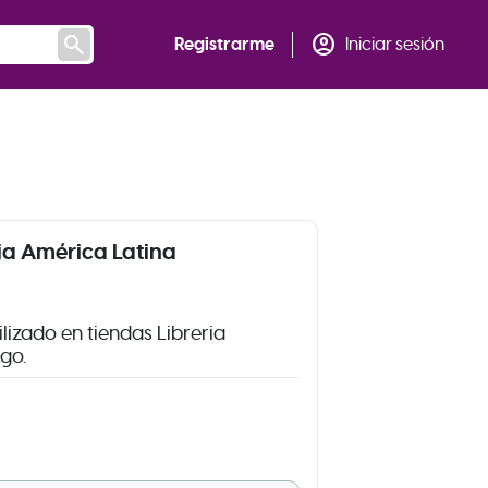
search
account_circle
Registrarme
Iniciar sesión
ia América Latina
izado en tiendas Libreria
go.