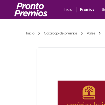
Premios
Inicio
B
chevron_right
chevron_right
chevron_right
Inicio
Catálogo de premios
Vales