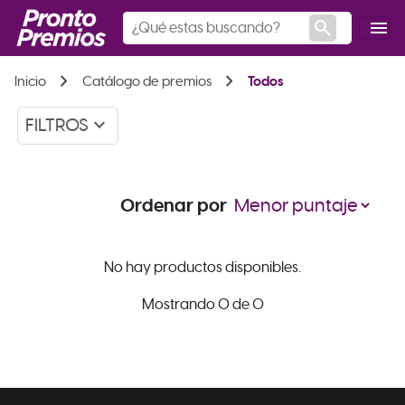
search
menu
chevron_right
chevron_right
Inicio
Catálogo de premios
Todos
keyboard_arrow_down
FILTROS
Ordenar por
No hay productos disponibles.
Mostrando 0 de 0