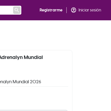
search
account_circle
Registrarme
Iniciar sesión
 Adrenalyn Mundial
renalyn Mundial 2026