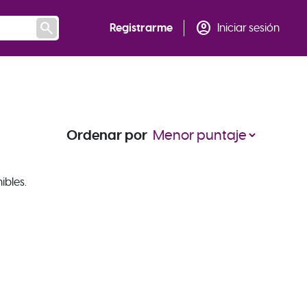
search
account_circle
Registrarme
Iniciar sesión
Ordenar por
ibles.