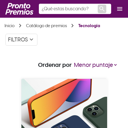
search
menu
chevron_right
chevron_right
Inicio
Catálogo de premios
Tecnología
keyboard_arrow_down
FILTROS
Ordenar por