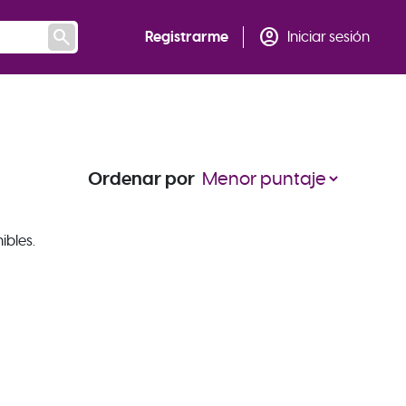
search
account_circle
Registrarme
Iniciar sesión
Ordenar por
ibles.