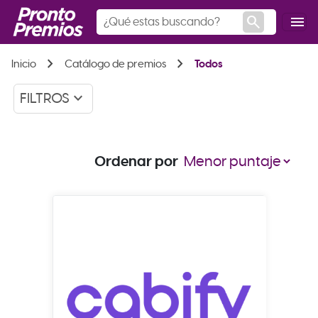
search
menu
chevron_right
chevron_right
Inicio
Catálogo de premios
Todos
keyboard_arrow_down
FILTROS
Ordenar por