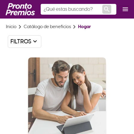
search
menu
chevron_right
chevron_right
Inicio
Catálogo de beneficios
Hogar
keyboard_arrow_down
FILTROS