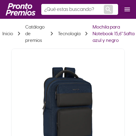
search
menu
Catálogo
Mochila para
chevron_right
chevron_right
chevron_right
Inicio
de
Tecnología
Notebook 15,6" Safta
premios
azul y negro