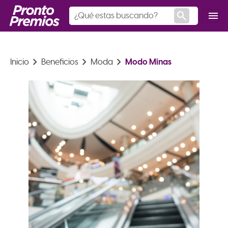
search
menu
keyboard_arrow_right
keyboard_arrow_right
keyboard_arrow_right
Modo Minas
Inicio
Beneficios
Moda