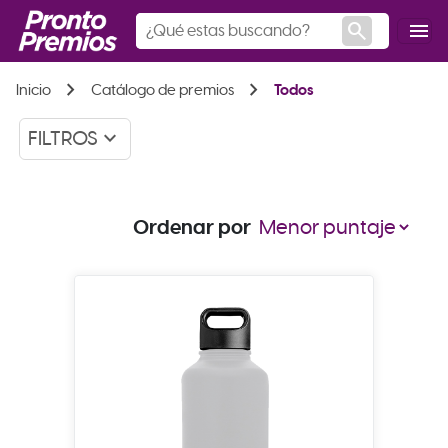
search
menu
chevron_right
chevron_right
Inicio
Catálogo de premios
Todos
keyboard_arrow_down
FILTROS
Ordenar por