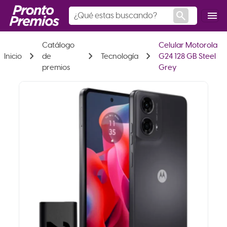
search
menu
Catálogo
Celular Motorola
chevron_right
chevron_right
chevron_right
Inicio
de
Tecnología
G24 128 GB Steel
premios
Grey