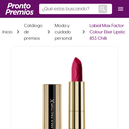
search
menu
Catálogo
Moda y
Labial Max Factor
chevron_right
chevron_right
chevron_right
Inicio
de
cuidado
Colour Elixir Lipstic
premios
personal
853 Chilli