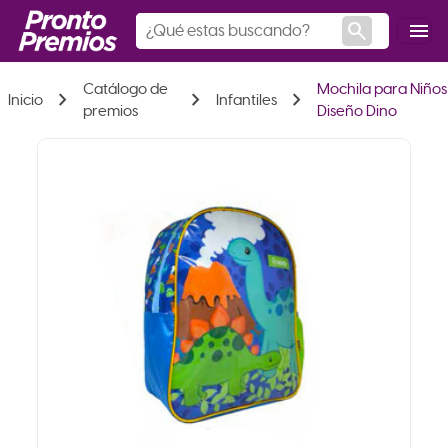
search
menu
Catálogo de
Mochila para Niños
chevron_right
chevron_right
chevron_right
Inicio
Infantiles
premios
Diseño Dino