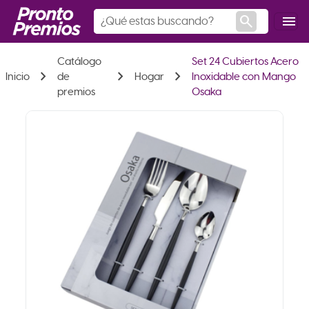
search
menu
Catálogo
Set 24 Cubiertos Acero
chevron_right
chevron_right
chevron_right
Inicio
de
Hogar
Inoxidable con Mango
premios
Osaka