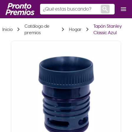
search
menu
Catálogo de
Tapón Stanley
chevron_right
chevron_right
chevron_right
Inicio
Hogar
premios
Classic Azul