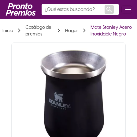
search
menu
Catálogo de
Mate Stanley Acero
chevron_right
chevron_right
chevron_right
Inicio
Hogar
premios
Inoxidable Negro