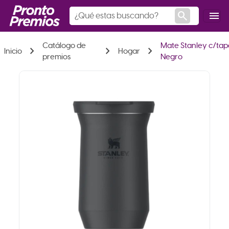
search
menu
Catálogo de
Mate Stanley c/tap
chevron_right
chevron_right
chevron_right
Inicio
Hogar
premios
Negro