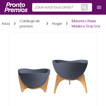
search
menu
Catálogo de
Maceta c/base
chevron_right
chevron_right
chevron_right
Inicio
Hogar
premios
Madera Tiras Gris