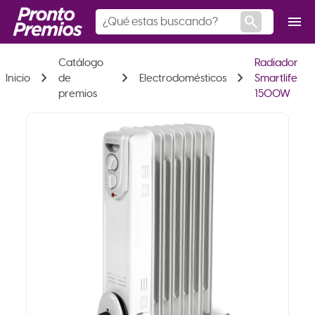
search
menu
Catálogo
Radiador
chevron_right
chevron_right
chevron_right
Inicio
de
Electrodomésticos
Smartlife
premios
1500W