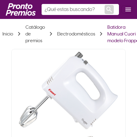
search
menu
Catálogo
Batidora
chevron_right
chevron_right
chevron_right
Inicio
de
Electrodomésticos
Manual Cuori
premios
modelo Frapp