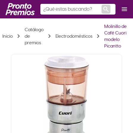
search
menu
Molinillo de
Catálogo
Café Cuori
chevron_right
chevron_right
chevron_right
Inicio
de
Electrodomésticos
modelo
premios
Picantto