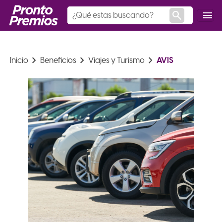
search
menu
keyboard_arrow_right
keyboard_arrow_right
keyboard_arrow_right
AVIS
Inicio
Beneficios
Viajes y Turismo