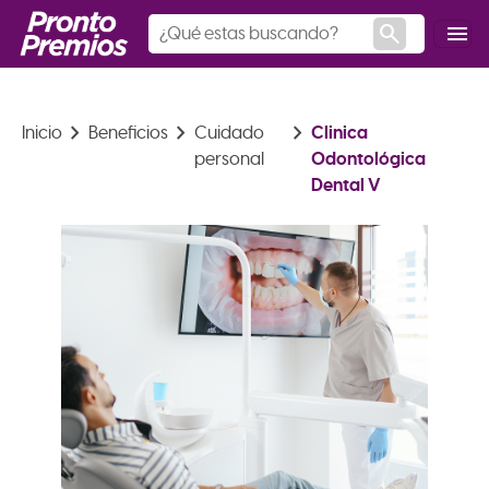
search
menu
keyboard_arrow_right
keyboard_arrow_right
keyboard_arrow_right
Clinica
Inicio
Beneficios
Cuidado
Odontológica
personal
Dental V