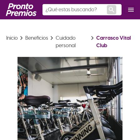
search
menu
keyboard_arrow_right
keyboard_arrow_right
keyboard_arrow_right
Carrasco Vital
Inicio
Beneficios
Cuidado
Club
personal