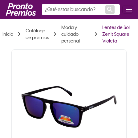
search
menu
Moda y
Lentes de Sol
Catálogo
chevron_right
chevron_right
chevron_right
Inicio
cuidado
Zenit Square
de premios
personal
Violeta