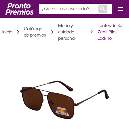
search
menu
Moda y
Lentes de Sol
Catálogo
chevron_right
chevron_right
chevron_right
Inicio
cuidado
Zenit Pilot
de premios
personal
Ladrillo