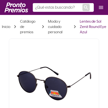
search
menu
Catálogo
Moda y
Lentes de Sol
chevron_right
chevron_right
chevron_right
Inicio
de
cuidado
Zenit Round Eye
premios
personal
Azul