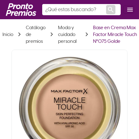
search
menu
Catálogo
Moda y
Base en Crema Max
chevron_right
chevron_right
chevron_right
Inicio
de
cuidado
Factor Miracle Touch
premios
personal
N°075 Golde