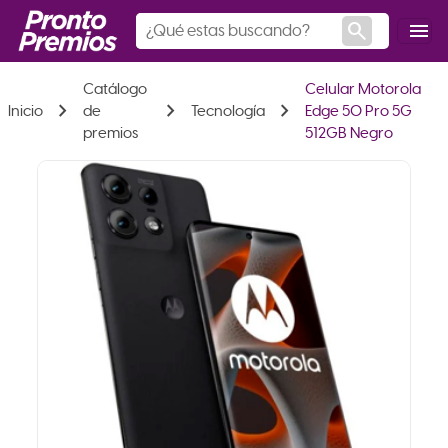
search
menu
Catálogo
Celular Motorola
chevron_right
chevron_right
chevron_right
Inicio
de
Tecnología
Edge 50 Pro 5G
premios
512GB Negro