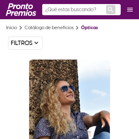
search
menu
chevron_right
chevron_right
Inicio
Catálogo de beneficios
Ópticas
keyboard_arrow_down
FILTROS